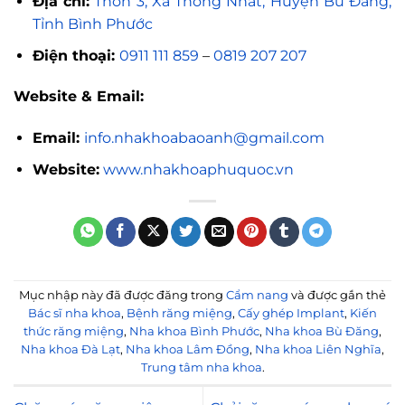
Địa chỉ:
Thôn 3, Xã Thống Nhất, Huyện Bù Đăng,
Tỉnh Bình Phước
Điện thoại:
0911 111 859
–
0819 207 207
Website & Email:
Email:
info.nhakhoabaoanh@gmail.com
Website:
www.nhakhoaphuquoc.vn
Mục nhập này đã được đăng trong
Cẩm nang
và được gắn thẻ
Bác sĩ nha khoa
,
Bệnh răng miệng
,
Cấy ghép Implant
,
Kiến
thức răng miệng
,
Nha khoa Bình Phước
,
Nha khoa Bù Đăng
,
Nha khoa Đà Lạt
,
Nha khoa Lâm Đồng
,
Nha khoa Liên Nghĩa
,
Trung tâm nha khoa
.