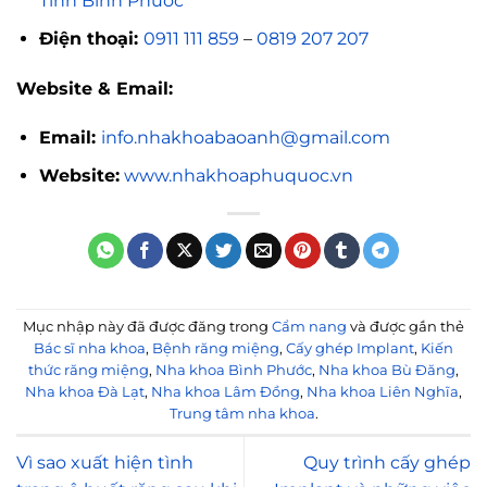
Tỉnh Bình Phước
Điện thoại:
0911 111 859
–
0819 207 207
Website & Email:
Email:
info.nhakhoabaoanh@gmail.com
Website:
www.nhakhoaphuquoc.vn
Mục nhập này đã được đăng trong
Cẩm nang
và được gắn thẻ
Bác sĩ nha khoa
,
Bệnh răng miệng
,
Cấy ghép Implant
,
Kiến
thức răng miệng
,
Nha khoa Bình Phước
,
Nha khoa Bù Đăng
,
Nha khoa Đà Lạt
,
Nha khoa Lâm Đồng
,
Nha khoa Liên Nghĩa
,
Trung tâm nha khoa
.
Vì sao xuất hiện tình
Quy trình cấy ghép