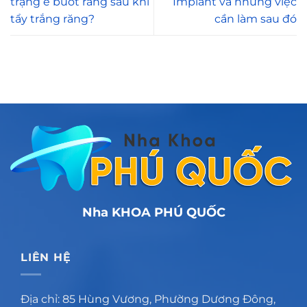
trạng ê buốt răng sau khi
Implant và những việc
tẩy trắng răng?
cần làm sau đó
Nha KHOA PHÚ QUỐC
LIÊN HỆ
Địa chỉ: 85 Hùng Vương, Phường Dương Đông,