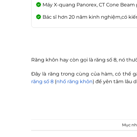
Máy X-quang Panorex, CT Cone Beam ph
Bác sĩ hơn 20 năm kinh nghiệm,có ki
Răng khôn hay còn gọi là răng số 8, nó t
Đây là răng trong cùng của hàm, có thể 
răng số 8
(
nhổ răng khôn
) để yên tâm lâu dà
Mục nh