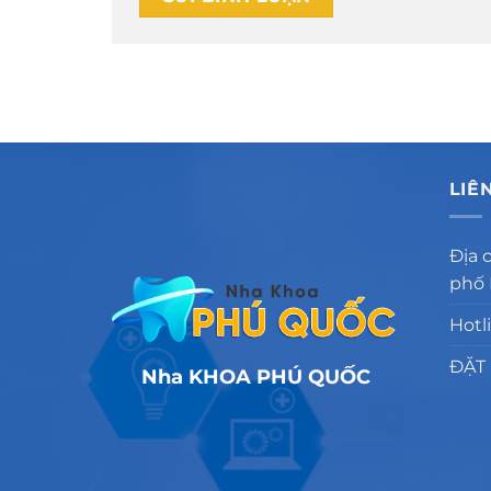
LIÊ
Địa 
phố
Hotl
ĐẶT
Nha KHOA PHÚ QUỐC