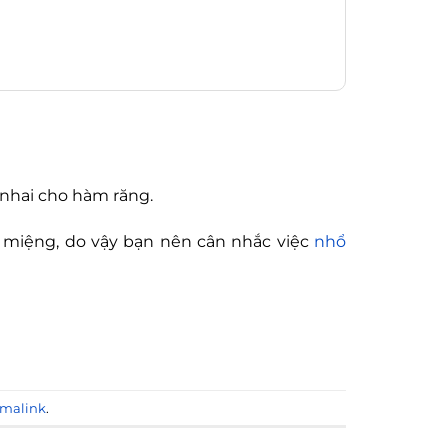
 nhai cho hàm răng.
 miệng, do vậy bạn nên cân nhắc việc
nhổ
malink
.