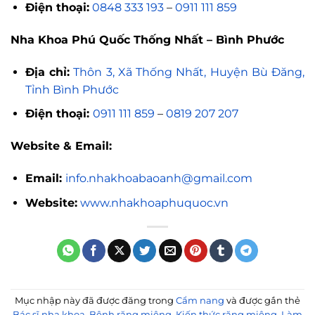
Điện thoại:
0848 333 193
–
0911 111 859
Nha Khoa Phú Quốc Thống Nhất – Bình Phước
Địa chỉ:
Thôn 3, Xã Thống Nhất, Huyện Bù Đăng,
Tỉnh Bình Phước
Điện thoại:
0911 111 859
–
0819 207 207
Website & Email:
Email:
info.nhakhoabaoanh@gmail.com
Website:
www.nhakhoaphuquoc.vn
Mục nhập này đã được đăng trong
Cẩm nang
và được gắn thẻ
Bác sĩ nha khoa
,
Bệnh răng miệng
,
Kiến thức răng miệng
,
Làm