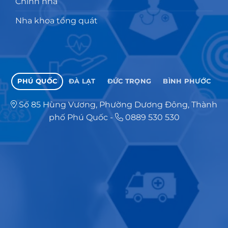
Chỉnh nha
Nha khoa tổng quát
PHÚ QUỐC
ĐÀ LẠT
ĐỨC TRỌNG
BÌNH PHƯỚC
Số 85 Hùng Vương, Phường Dương Đông, Thành
phố Phú Quốc
-
0889 530 530