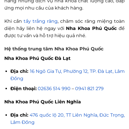
hàng những dịch vụ nha khoa chất lượng cao, đáp
ứng mọi nhu cầu của khách hàng.
Khi cần
tẩy trắng răng
, chăm sóc răng miệng toàn
diện hãy liên hệ ngay với
Nha Khoa Phú Quốc
để
được tư vấn và hỗ trợ hiệu quả nhé.
Hệ thống trung tâm Nha Khoa Phú Quốc
Nha Khoa Phú Quốc Đà Lạt
Địa chỉ:
16 Ngô Gia Tự, Phường 12, TP. Đà Lạt, Lâm
Đồng
Điện thoại:
02636 514 990
–
0941 821 279
Nha Khoa Phú Quốc Liên Nghĩa
Địa chỉ:
476 quốc lộ 20, TT Liên Nghĩa, Đức Trọng,
Lâm Đồng