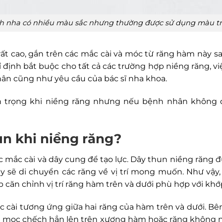
h nha có nhiều màu sắc nhưng thường được sử dụng màu tr
 rất cao, gắn trên các mắc cài và móc từ răng hàm này 
ỉ định bắt buộc cho tất cả các trường hợp niềng răng, 
ân cũng như yêu cầu của bác sĩ nha khoa.
n trọng khi niềng răng nhưng nếu bệnh nhân không 
un khi niềng răng?
ác mắc cài và dây cung để tạo lực. Dây thun niềng răng
ày sẽ di chuyển các răng về vị trí mong muốn. Như vậy,
ăn chỉnh vị trí răng hàm trên và dưới phù hợp với khớ
 cài tương ứng giữa hai răng của hàm trên và dưới. Bê
ng mọc chếch hẳn lên trên xương hàm hoặc răng khôn