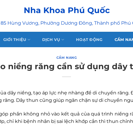
Nha Khoa Phú Quốc
 85 Hùng Vương, Phường Dương Đông, Thành phố Phú
GIỚI THIỆU
DỊCH VỤ
HOẠT ĐỘNG
CẨM NA
CẨM NANG
do niềng răng cần sử dụng dây 
ủa dây niềng, tạo áp lực nhẹ nhàng để di chuyển răng. Đi
ng răng. Dây thun cũng giúp ngăn chặn sự di chuyển ngư
 góp phần không nhỏ vào kết quả của quá trình niềng r
hợp, chỉ khi bệnh nhân bị sai lệch khớp cắn thì thun chỉ