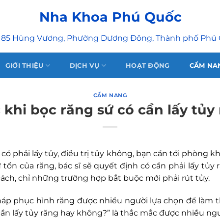
Nha Khoa Phú Quốc
 85 Hùng Vương, Phường Dương Đông, Thành phố Phú
GIỚI THIỆU
DỊCH VỤ
HOẠT ĐỘNG
CẨM NA
CẨM NANG
 khi bọc răng sứ có cần lấy tủy
ó phải lấy tủy, điều trị tủy không, bạn cần tới phòng
hư tổn của răng, bác sĩ sẽ quyết định có cần phải lấy tủ
 cách, chỉ những trường hợp bắt buộc mới phải rút tủy.
áp phục hình răng được nhiều người lựa chọn để làm t
ó cần lấy tủy răng hay không?” là thắc mắc được nhiều ng