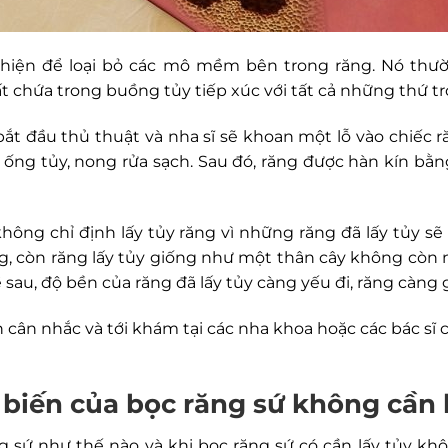
hiện để loại bỏ các mô mềm bên trong răng. Nó thườ
t chứa trong buồng tủy tiếp xúc với tất cả những thứ t
ắt đầu thủ thuật và nha sĩ sẽ khoan một lỗ vào chiếc r
h ống tủy, nong rửa sạch. Sau đó, răng được hàn kín bằn
 không chỉ định lấy tủy răng vì những răng đã lấy tủy 
 còn răng lấy tủy giống như một thân cây không còn ng
 sau, độ bền của răng đã lấy tủy càng yếu đi, răng càng 
 cân nhắc và tới khám tại các nha khoa hoặc các bác sĩ c
biến của bọc răng sứ không cần 
 sứ như thế nào và khi bọc răng sứ có cần lấy tủy k