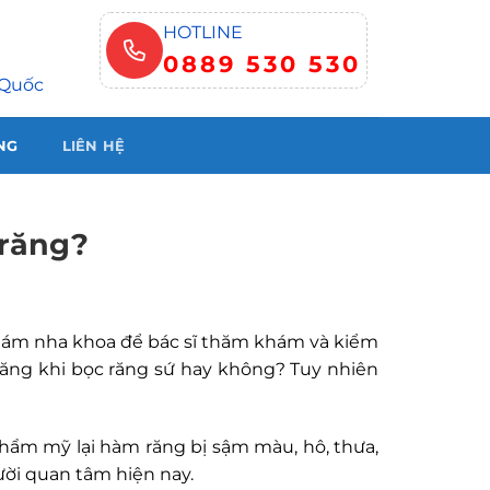
HOTLINE
0889 530 530
 Quốc
NG
LIÊN HỆ
 răng?
 khám nha khoa để bác sĩ thăm khám và kiểm
y răng khi bọc răng sứ hay không? Tuy nhiên
hẩm mỹ lại hàm răng bị sậm màu, hô, thưa,
ười quan tâm hiện nay.