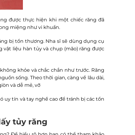
ng được thực hiện khi một chiếc răng đã
rong miệng như vi khuẩn.
ăng bị tổn thương. Nha sĩ sẽ dùng dụng cụ
g vật liệu hàn tủy và chụp (mão) răng được
sẽ không khỏe và chắc chắn như trước. Răng
uồn sống. Theo thời gian, càng về lâu dài,
giòn và dễ mẻ, vỡ
ó uy tín và tay nghề cao để tránh bị các tổn
lấy tủy răng
hông? Để hiểu rõ hơn bạn có thể tham khảo