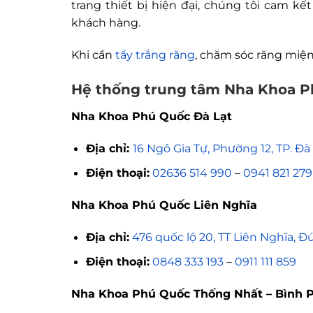
trang thiết bị hiện đại, chúng tôi cam 
khách hàng.
Khi cần
tẩy trắng răng
, chăm sóc răng miện
Hệ thống trung tâm Nha Khoa 
Nha Khoa Phú Quốc Đà Lạt
Địa chỉ:
16 Ngô Gia Tự, Phường 12, TP. Đ
Điện thoại:
02636 514 990
–
0941 821 279
Nha Khoa Phú Quốc Liên Nghĩa
Địa chỉ:
476 quốc lộ 20, TT Liên Nghĩa, 
Điện thoại:
0848 333 193
–
0911 111 859
Nha Khoa Phú Quốc Thống Nhất – Bình 