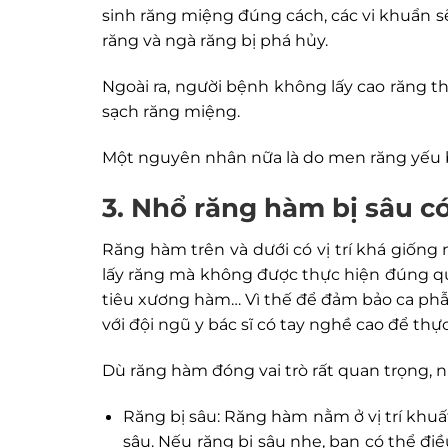
sinh răng miệng đúng cách, các vi khuẩn s
răng và ngà răng bị phá hủy.
Ngoài ra, người bệnh không lấy cao răng 
sạch răng miệng.
Một nguyên nhân nữa là do men răng yếu b
3. Nhổ răng hàm bị sâu 
Răng hàm trên và dưới có vị trí khá giống
lấy răng mà không được thực hiện đúng qu
tiêu xương hàm… Vì thế để đảm bảo ca phẫ
với đội ngũ y bác sĩ có tay nghề cao để th
Dù răng hàm đóng vai trò rất quan trọng, 
Răng bị sâu: Răng hàm nằm ở vị trí khu
sâu. Nếu răng bị sâu nhẹ, bạn có thể điề