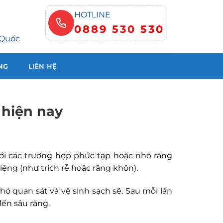
HOTLINE
0889 530 530
 Quốc
NG
LIÊN HỆ
 hiện nay
ới các trường hợp phức tạp hoặc nhổ răng
ệng (như trích rễ hoặc răng khôn).
ó quan sát và vệ sinh sạch sẽ. Sau mỗi lần
ến sâu răng.