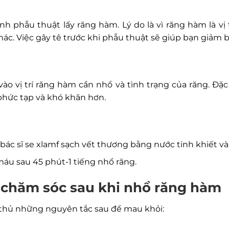
nh phẫu thuật lấy răng hàm. Lý do là vì răng hàm là vị
ác. Việc gây tê trước khi phẫu thuật sẽ giúp bạn giảm 
ào vị trí răng hàm cần nhổ và tình trạng của răng. Đặc
phức tạp và khó khăn hơn.
 bác sĩ se xlamf sạch vết thương bằng nước tinh khiết v
áu sau 45 phút-1 tiếng nhổ răng.
c chăm sóc sau khi nhổ răng hàm
n thủ những nguyên tắc sau để mau khỏi: