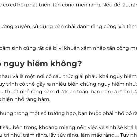
ẽ có cơ hội phát triển, tấn công men răng. Nếu để lâu
thường xuyên, sử dụng bàn chải đánh răng cứng, xỉa tă
ẩm sinh cũng rất dễ bị vi khuẩn xâm nhập tấn công me
có nguy hiểm không?
 nhau và là một nơi có cấu trúc giải phẫu khá nguy hiể
y trình có thể gây ra nhiều biến chứng nguy hiểm như:
u thuật nhổ răng hàm được an toàn, bạn nên ưu tiên lự
ực hiện nhổ răng hàm.
nhưng trong một số trường hợp, bạn buộc phải nhổ bỏ r
ất sâu bên trong khoang miệng nên việc vệ sinh sẽ khá 
u trị như: trám răng, lấy tủy răng, làm mão răng,… Tuy n