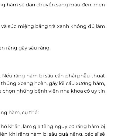
, răng hàm sẽ dần chuyển sang màu đen, men
m và súc miệng bằng trà xanh không đủ làm
n răng gây sâu răng.
m. Nếu răng hàm bị sâu cần phải phẫu thuật
 thủng xoang hoàn, gãy lồi cầu xương hàm,
a chọn những bệnh viện nha khoa có uy tín
ăng hàm, cụ thể:
khó khăn, làm gia tăng nguy cơ răng hàm bị
hiên khi răng hàm bị sâu quá nặng, bác sĩ sẽ