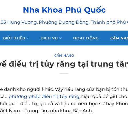
Nha Khoa Phú Quốc
 85 Hùng Vương, Phường Dương Đông, Thành phố Phú
GIỚI THIỆU
DỊCH VỤ
HOẠT ĐỘNG
CẨM NA
CẨM NANG
về điều trị tủy răng tại trung t
 dành cho người khác. Vậy nếu răng của bạn bị tổn thươ
 các
phương pháp điều trị tủy răng
hiệu quả để giữ cho n
 thời gian điều trị, giá cả và liệu có nên bọc sứ hay k
 Việt Nam – Trung tâm nha khoa Bảo Anh.