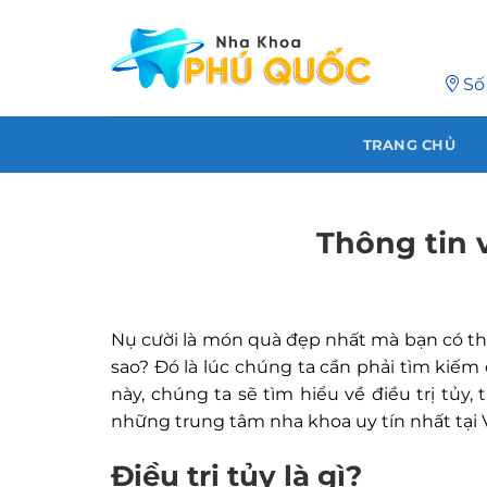
Chuyển
đến
nội
Số
dung
TRANG CHỦ
Thông tin 
Nụ cười là món quà đẹp nhất mà bạn có thể
sao? Đó là lúc chúng ta cần phải tìm kiếm
này, chúng ta sẽ tìm hiểu về điều trị tủy,
những trung tâm nha khoa uy tín nhất tại
Điều trị tủy là gì?