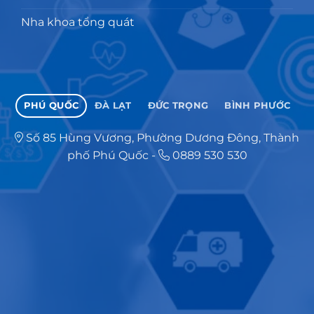
Nha khoa tổng quát
PHÚ QUỐC
ĐÀ LẠT
ĐỨC TRỌNG
BÌNH PHƯỚC
Số 85 Hùng Vương, Phường Dương Đông, Thành
phố Phú Quốc
-
0889 530 530