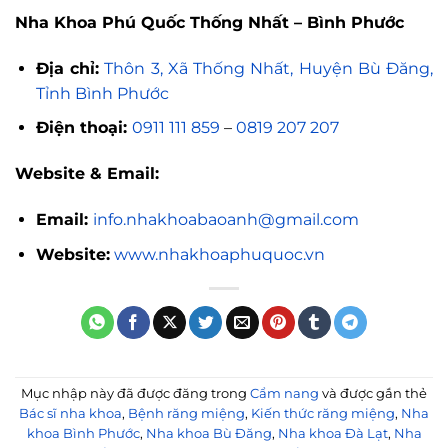
Nha Khoa Phú Quốc Thống Nhất – Bình Phước
Địa chỉ:
Thôn 3, Xã Thống Nhất, Huyện Bù Đăng,
Tỉnh Bình Phước
Điện thoại:
0911 111 859
–
0819 207 207
Website & Email:
Email:
info.nhakhoabaoanh@gmail.com
Website:
www.nhakhoaphuquoc.vn
Mục nhập này đã được đăng trong
Cẩm nang
và được gắn thẻ
Bác sĩ nha khoa
,
Bệnh răng miệng
,
Kiến thức răng miệng
,
Nha
khoa Bình Phước
,
Nha khoa Bù Đăng
,
Nha khoa Đà Lạt
,
Nha