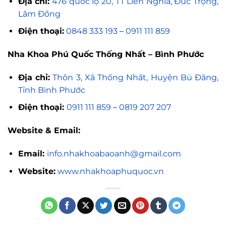
Địa chỉ:
476 quốc lộ 20, TT Liên Nghĩa, Đức Trọng,
Lâm Đồng
Điện thoại:
0848 333 193
–
0911 111 859
Nha Khoa Phú Quốc Thống Nhất – Bình Phước
Địa chỉ:
Thôn 3, Xã Thống Nhất, Huyện Bù Đăng,
Tỉnh Bình Phước
Điện thoại:
0911 111 859
–
0819 207 207
Website & Email:
Email:
info.nhakhoabaoanh@gmail.com
Website:
www.nhakhoaphuquoc.vn