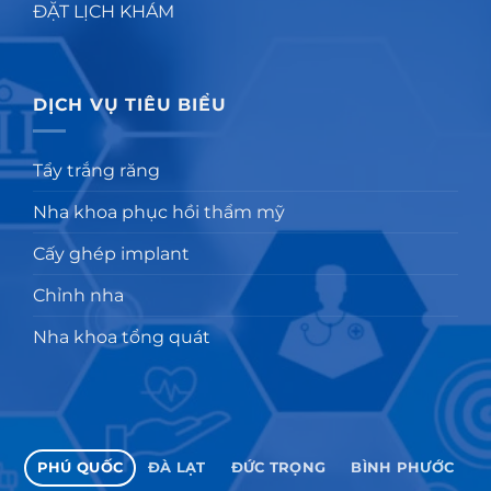
ĐẶT LỊCH KHÁM
DỊCH VỤ TIÊU BIỂU
Tẩy trắng răng
Nha khoa phục hồi thẩm mỹ
Cấy ghép implant
Chỉnh nha
Nha khoa tổng quát
PHÚ QUỐC
ĐÀ LẠT
ĐỨC TRỌNG
BÌNH PHƯỚC