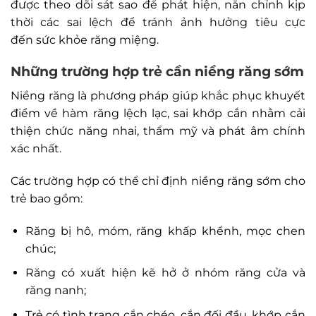
được theo dõi sát sao để phát hiện, nắn chỉnh kịp
thời các sai lệch để tránh ảnh hưởng tiêu cực
đến sức khỏe răng miệng.
Những trường hợp trẻ cần niềng răng sớm
Niềng răng là phương pháp giúp khắc phục khuyết
điểm về hàm răng lệch lạc, sai khớp cắn nhằm cải
thiện chức năng nhai, thẩm mỹ và phát âm chính
xác nhất.
Các trường hợp có thể chỉ định niềng răng sớm cho
trẻ bao gồm:
Răng bị hô, móm, răng khấp khểnh, mọc chen
chúc;
Răng có xuất hiện kẽ hở ở nhóm răng cửa và
răng nanh;
Trẻ có tình trạng cắn chéo, cắn đối đầu, khớp cắn