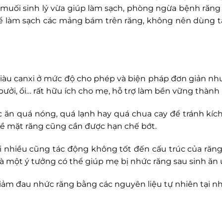
muối sinh lý vừa giúp làm sạch, phòng ngừa bệnh răn
để làm sạch các mảng bám trên răng, không nên dùng t
giàu canxi ở mức độ cho phép và biện pháp đơn giản nhưn
 bưởi, ổi… rất hữu ích cho mẹ, hỗ trợ làm bền vững thà
 ăn quá nóng, quá lạnh hay quá chua cay để tránh kích
bề mặt răng cũng cần được hạn chế bớt.
ai nhiều cũng tác động không tốt đến cấu trúc của răn
 một ý tưởng có thể giúp mẹ bị nhức răng sau sinh ăn
iảm đau nhức răng bằng các nguyên liệu tự nhiên tại nh