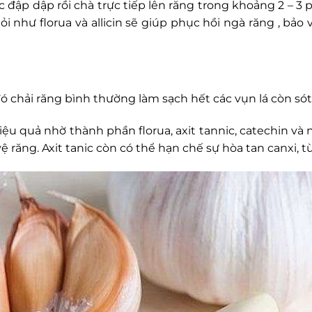
c đập dập rồi chà trực tiếp lên răng trong khoảng 2 – 3 
i như florua và allicin sẽ giúp phục hồi ngà răng , bảo
ó chải răng bình thường làm sạch hết các vụn lá còn sót lạ
iệu quả nhờ thành phần florua, axit tannic, catechin và 
răng. Axit tanic còn có thể hạn chế sự hòa tan canxi, t