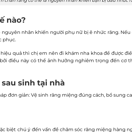
m chân răng có thể là nguyên nhân khiến bạn bị đau nhức r
hế nào?
vào nguyên nhân khiến người phụ nữ bị ê nhức răng. Nế
c phục.
iệu quả thì chị em nên đi khám nha khoa để được điều
, bởi điều này có thể ảnh hưởng nghiêm trọng đến cơ 
 sau sinh tại nhà
háp đơn giản: Vệ sinh răng miệng đúng cách, bổ sung ca
đặc biệt chú ý đến vấn đề chăm sóc răng miệng hàng ngày