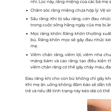
nhi. Lúc này, răng miệng của các bà mẹ 
Chăm sóc răng miệng chưa hợp lý: Vệ si
Sâu răng: Khi bị sâu răng, cơn đau nh
trong cuộc sống hằng ngày của mẹ bị ả
Mọc răng khôn: Răng khôn thường xuất h
bú. Răng khôn mọc sẽ gây đau nhức kéo 
mẹ.
Viêm chân răng, viêm lợi, viêm nha chu
mảng bám và cao răng; tạo điều kiện th
viêm chân răng có thể gây chảy máu, đa
Đau răng khi cho con bú không chỉ gây kh
Khi mẹ ăn uống không đảm bảo sẽ dẫn tới 
trẻ và nếu để tình trạng này kéo dài có thể 