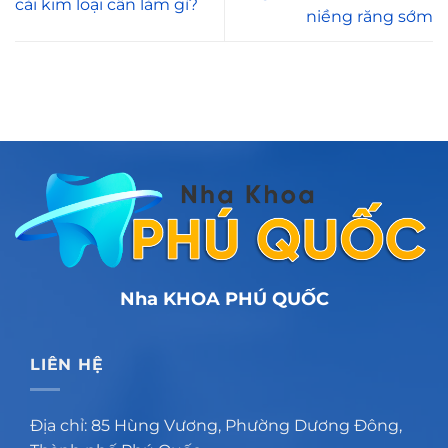
cài kim loại cần làm gì?
niềng răng sớm
Nha KHOA PHÚ QUỐC
LIÊN HỆ
Địa chỉ: 85 Hùng Vương, Phường Dương Đông,