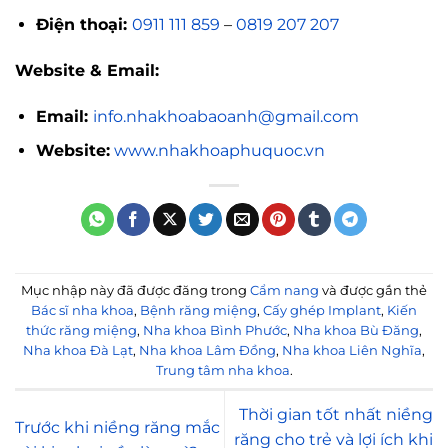
Điện thoại:
0911 111 859
–
0819 207 207
Website & Email:
Email:
info.nhakhoabaoanh@gmail.com
Website:
www.nhakhoaphuquoc.vn
Mục nhập này đã được đăng trong
Cẩm nang
và được gắn thẻ
Bác sĩ nha khoa
,
Bệnh răng miệng
,
Cấy ghép Implant
,
Kiến
thức răng miệng
,
Nha khoa Bình Phước
,
Nha khoa Bù Đăng
,
Nha khoa Đà Lạt
,
Nha khoa Lâm Đồng
,
Nha khoa Liên Nghĩa
,
Trung tâm nha khoa
.
Thời gian tốt nhất niềng
Trước khi niềng răng mắc
răng cho trẻ và lợi ích khi