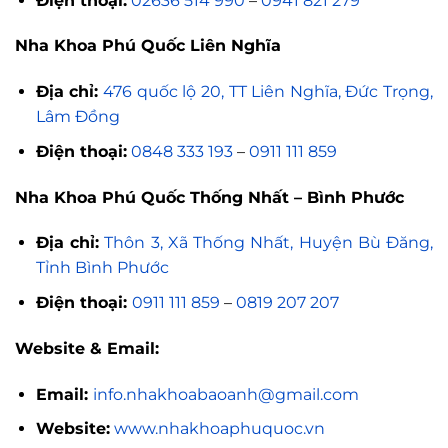
Điện thoại:
02636 514 990
–
0941 821 279
Nha Khoa Phú Quốc Liên Nghĩa
Địa chỉ:
476 quốc lộ 20, TT Liên Nghĩa, Đức Trọng,
Lâm Đồng
Điện thoại:
0848 333 193
–
0911 111 859
Nha Khoa Phú Quốc Thống Nhất – Bình Phước
Địa chỉ:
Thôn 3, Xã Thống Nhất, Huyện Bù Đăng,
Tỉnh Bình Phước
Điện thoại:
0911 111 859
–
0819 207 207
Website & Email:
Email:
info.nhakhoabaoanh@gmail.com
Website:
www.nhakhoaphuquoc.vn