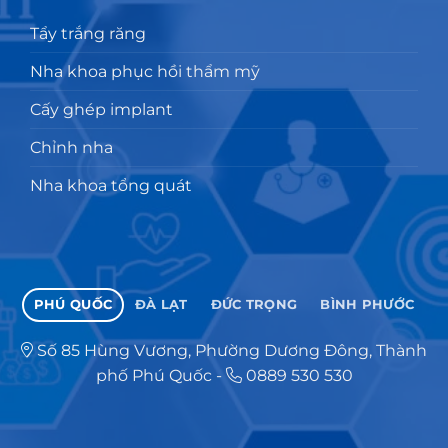
Tẩy trắng răng
Nha khoa phục hồi thẩm mỹ
Cấy ghép implant
Chỉnh nha
Nha khoa tổng quát
PHÚ QUỐC
ĐÀ LẠT
ĐỨC TRỌNG
BÌNH PHƯỚC
Số 85 Hùng Vương, Phường Dương Đông, Thành
phố Phú Quốc
-
0889 530 530