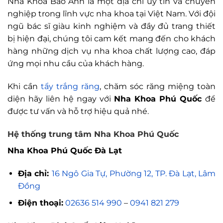
Nha Khoa Bảo Anh là một địa chỉ uy tín và chuyên
nghiệp trong lĩnh vực nha khoa tại Việt Nam. Với đội
ngũ bác sĩ giàu kinh nghiệm và đầy đủ trang thiết
bị hiện đại, chúng tôi cam kết mang đến cho khách
hàng những dịch vụ nha khoa chất lượng cao, đáp
ứng mọi nhu cầu của khách hàng.
Khi cần
tẩy trắng răng
, chăm sóc răng miệng toàn
diện hãy liên hệ ngay với
Nha Khoa Phú Quốc
để
được tư vấn và hỗ trợ hiệu quả nhé.
Hệ thống trung tâm Nha Khoa Phú Quốc
Nha Khoa Phú Quốc Đà Lạt
Địa chỉ:
16 Ngô Gia Tự, Phường 12, TP. Đà Lạt, Lâm
Đồng
Điện thoại:
02636 514 990
–
0941 821 279