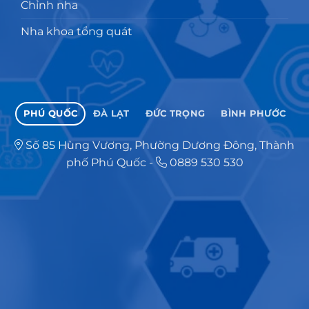
Chỉnh nha
Nha khoa tổng quát
PHÚ QUỐC
ĐÀ LẠT
ĐỨC TRỌNG
BÌNH PHƯỚC
Số 85 Hùng Vương, Phường Dương Đông, Thành
phố Phú Quốc
-
0889 530 530