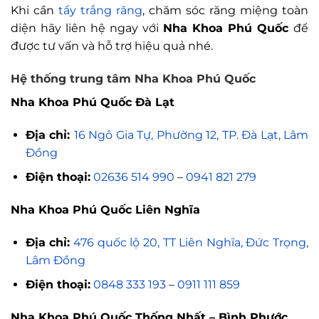
Khi cần
tẩy trắng răng
, chăm sóc răng miệng toàn
diện hãy liên hệ ngay với
Nha Khoa Phú Quốc
để
được tư vấn và hỗ trợ hiệu quả nhé.
Hệ thống trung tâm Nha Khoa Phú Quốc
Nha Khoa Phú Quốc Đà Lạt
Địa chỉ:
16 Ngô Gia Tự, Phường 12, TP. Đà Lạt, Lâm
Đồng
Điện thoại:
02636 514 990
–
0941 821 279
Nha Khoa Phú Quốc Liên Nghĩa
Địa chỉ:
476 quốc lộ 20, TT Liên Nghĩa, Đức Trọng,
Lâm Đồng
Điện thoại:
0848 333 193
–
0911 111 859
Nha Khoa Phú Quốc Thống Nhất – Bình Phước