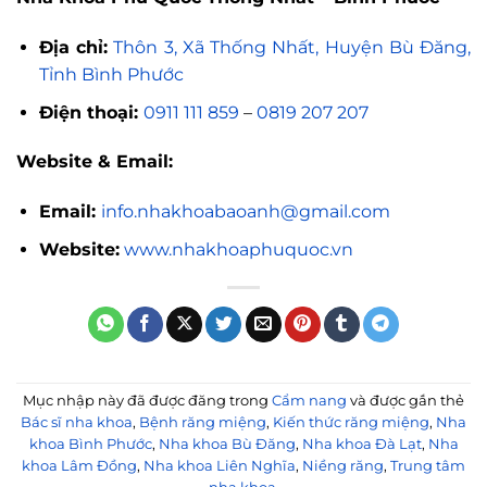
Địa chỉ:
Thôn 3, Xã Thống Nhất, Huyện Bù Đăng,
Tỉnh Bình Phước
Điện thoại:
0911 111 859
–
0819 207 207
Website & Email:
Email:
info.nhakhoabaoanh@gmail.com
Website:
www.nhakhoaphuquoc.vn
Mục nhập này đã được đăng trong
Cẩm nang
và được gắn thẻ
Bác sĩ nha khoa
,
Bệnh răng miệng
,
Kiến thức răng miệng
,
Nha
khoa Bình Phước
,
Nha khoa Bù Đăng
,
Nha khoa Đà Lạt
,
Nha
khoa Lâm Đồng
,
Nha khoa Liên Nghĩa
,
Niềng răng
,
Trung tâm