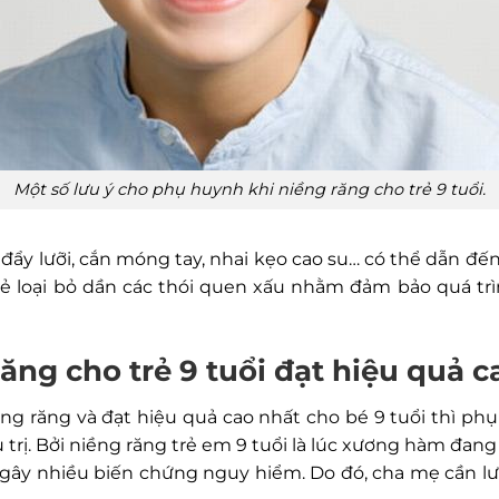
Một số lưu ý cho phụ huynh khi niềng răng cho trẻ 9 tuổi.
đẩy lưỡi, cắn móng tay, nhai kẹo cao su… có thể dẫn đ
rẻ loại bỏ dần các thói quen xấu nhằm đảm bảo quá t
ăng cho trẻ 9 tuổi đạt hiệu quả c
ềng răng và đạt hiệu quả cao nhất cho bé 9 tuổi thì p
rị. Bởi niềng răng trẻ em 9 tuổi là lúc xương hàm đang 
 gây nhiều biến chứng nguy hiểm. Do đó, cha mẹ cần lư