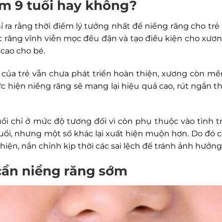
em 9 tuổi hay không?
a rằng thời điểm lý tưởng nhất để niềng răng cho trẻ là
c răng vĩnh viễn mọc đều đặn và tạo điều kiện cho xươn
cao cho bé.
của trẻ vẫn chưa phát triển hoàn thiện, xương còn mề
hiện niềng răng sẽ mang lại hiệu quả cao, rút ngắn thời
tuổi chỉ ở mức độ tương đối vì còn phụ thuộc vào tình 
 tuổi, nhưng một số khác lại xuất hiện muộn hơn. Do đó c
 hiện, nắn chỉnh kịp thời các sai lệch để tránh ảnh hưởn
cần niềng răng sớm