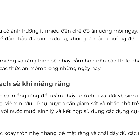
ều có ảnh hưởng ít nhiều đến chế độ ăn uống mỗi ngày
ĩ để đảm bảo đủ dinh dưỡng, không làm ảnh hưởng đến
, miệng và răng hàm sẽ nhạy cảm hơn nên các thực ph
n các thức ăn mềm trong những ngày này.
sạch sẽ khi niềng răng
ài niềng răng đều cảm thấy khó chịu và lười vệ sinh r
g, viêm nướu… Phụ huynh cần giám sát và nhắc nhở trẻ c
ng với nước muối sinh lý và kết hợp sử dụng các dụng 
ác xoay tròn nhẹ nhàng bề mặt răng và chải đầy đủ các 