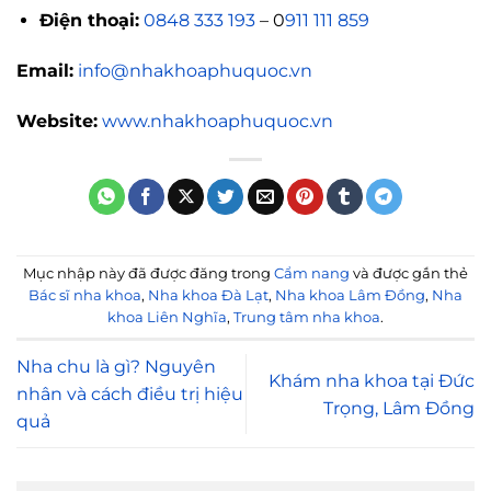
Điện thoại:
0848 333 193
– 0
911 111 859
Email:
info@nhakhoaphuquoc.vn
Website:
www.nhakhoaphuquoc.vn
Mục nhập này đã được đăng trong
Cẩm nang
và được gắn thẻ
Bác sĩ nha khoa
,
Nha khoa Đà Lạt
,
Nha khoa Lâm Đồng
,
Nha
khoa Liên Nghĩa
,
Trung tâm nha khoa
.
Nha chu là gì? Nguyên
Khám nha khoa tại Đức
nhân và cách điều trị hiệu
Trọng, Lâm Đồng
quả