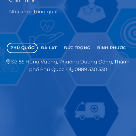
Chỉnh nha
Nha khoa tổng quát
PHÚ QUỐC
ĐÀ LẠT
ĐỨC TRỌNG
BÌNH PHƯỚC
Số 85 Hùng Vương, Phường Dương Đông, Thành
phố Phú Quốc
-
0889 530 530