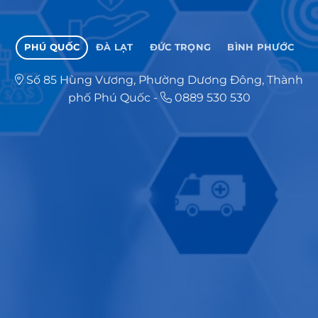
PHÚ QUỐC
ĐÀ LẠT
ĐỨC TRỌNG
BÌNH PHƯỚC
Số 85 Hùng Vương, Phường Dương Đông, Thành
phố Phú Quốc
-
0889 530 530