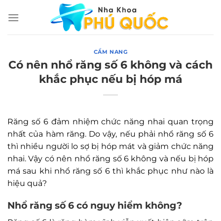
Chuyển
đến
nội
dung
CẨM NANG
Có nên nhổ răng số 6 không và cách
khắc phục nếu bị hóp má
Răng số 6 đảm nhiệm chức năng nhai quan trọng
nhất của hàm răng. Do vậy, nếu phải nhổ răng số 6
thì nhiều người lo sợ bị hóp mát và giảm chức năng
nhai. Vậy có nên nhổ răng số 6 không và nếu bị hóp
má sau khi nhổ răng số 6 thì khắc phục như nào là
hiệu quả?
Nhổ răng số 6 có nguy hiểm không?