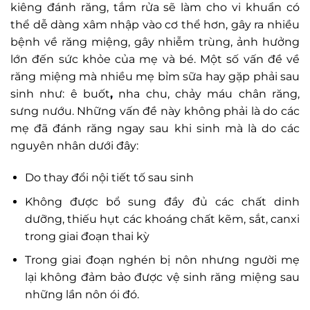
kiêng đánh răng, tắm rửa sẽ làm cho vi khuẩn có
thể dễ dàng xâm nhập vào cơ thể hơn, gây ra nhiều
bệnh về răng miệng, gây nhiễm trùng, ảnh hưởng
lớn đến sức khỏe của mẹ và bé. Một số vấn đề về
răng miệng mà nhiều mẹ bỉm sữa hay gặp phải sau
sinh như: ê buốt
,
nha chu, chảy máu chân răng,
sưng nướu. Những vấn đề này không phải là do các
mẹ đã đánh răng ngay sau khi sinh mà là do các
nguyên nhân dưới đây:
Do thay đổi nội tiết tố sau sinh
Không được bổ sung đầy đủ các chất dinh
dưỡng, thiếu hụt các khoáng chất kẽm, sắt, canxi
trong giai đoạn thai kỳ
Trong giai đoạn nghén bị nôn nhưng người mẹ
lại không đảm bảo được vệ sinh răng miệng sau
những lần nôn ói đó.