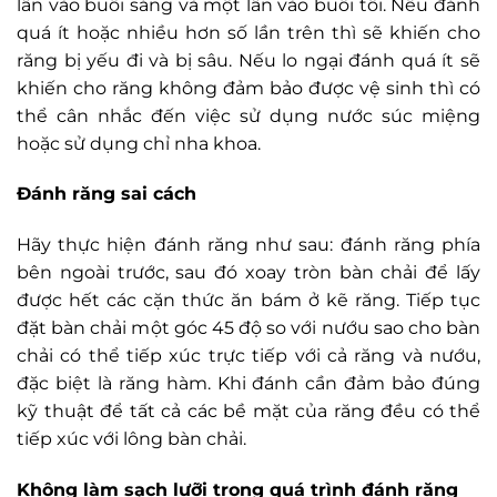
lần vào buổi sáng và một lần vào buổi tối. Nếu đánh
quá ít hoặc nhiều hơn số lần trên thì sẽ khiến cho
răng bị yếu đi và bị sâu. Nếu lo ngại đánh quá ít sẽ
khiến cho răng không đảm bảo được vệ sinh thì có
thể cân nhắc đến việc sử dụng nước súc miệng
hoặc sử dụng chỉ nha khoa.
Đánh răng sai cách
Hãy thực hiện đánh răng như sau: đánh răng phía
bên ngoài trước, sau đó xoay tròn bàn chải để lấy
được hết các cặn thức ăn bám ở kẽ răng. Tiếp tục
đặt bàn chải một góc 45 độ so với nướu sao cho bàn
chải có thể tiếp xúc trực tiếp với cả răng và nướu,
đặc biệt là răng hàm. Khi đánh cần đảm bảo đúng
kỹ thuật để tất cả các bề mặt của răng đều có thể
tiếp xúc với lông bàn chải.
Không làm sạch lưỡi trong quá trình đánh răng