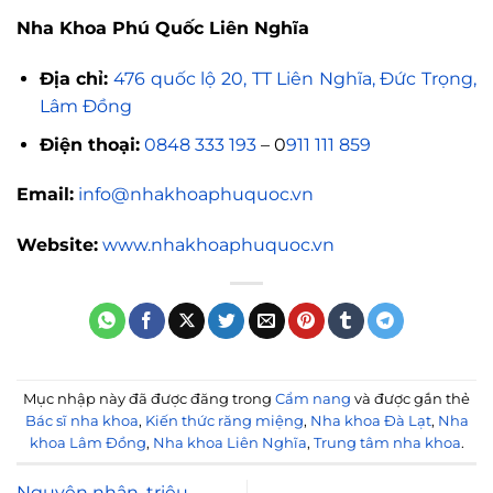
Nha Khoa Phú Quốc Liên Nghĩa
Địa chỉ:
476 quốc lộ 20, TT Liên Nghĩa, Đức Trọng,
Lâm Đồng
Điện thoại:
0848 333 193
– 0
911 111 859
Email:
info@nhakhoaphuquoc.vn
Website:
www.nhakhoaphuquoc.vn
Mục nhập này đã được đăng trong
Cẩm nang
và được gắn thẻ
Bác sĩ nha khoa
,
Kiến thức răng miệng
,
Nha khoa Đà Lạt
,
Nha
khoa Lâm Đồng
,
Nha khoa Liên Nghĩa
,
Trung tâm nha khoa
.
Nguyên nhân, triệu